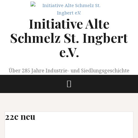
Springe
zum
Initiative Alte
Inhalt
Schmelz St. Ingbert
e.V.
Über 285 Jahre Industrie- und Siedlungsgeschichte
22c neu