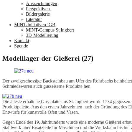
Auszeichnungen
Perspektiven
Bildergalerie
Literatur
MINT-Initiativen IGB
MINT-Campus St.Ingbert
3D-Modellierung
Kontakt
Spende
Modelllager der Gießerei (27)
Der zweigeschossige Backsteinbau am Ufer des Rohrbachs beinhaltete 
Schmiedewaren auch gusseiserne Produkte her.
Die älteste erhaltene Gussplatte aus St. Ingbert wurde 1734 gegoss
Produktpalette. Aus den ersten Jahrzehnten nach der Gründung des Ei
Entwürfe für kunstvolle Öfen und Vasen.
Gegen Ende des 19. Jahrhunderts wurde eine moderne Gießerei erbaut
Stahlwerk über Ersatzteile für Maschinen und die Werksbahn bis hin