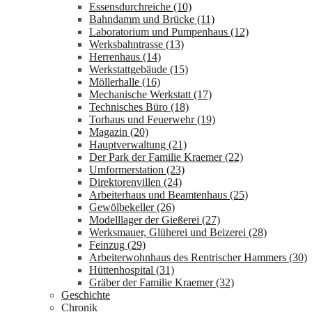
Essensdurchreiche (10)
Bahndamm und Brücke (11)
Laboratorium und Pumpenhaus (12)
Werksbahntrasse (13)
Herrenhaus (14)
Werkstattgebäude (15)
Möllerhalle (16)
Mechanische Werkstatt (17)
Technisches Büro (18)
Torhaus und Feuerwehr (19)
Magazin (20)
Hauptverwaltung (21)
Der Park der Familie Kraemer (22)
Umformerstation (23)
Direktorenvillen (24)
Arbeiterhaus und Beamtenhaus (25)
Gewölbekeller (26)
Modelllager der Gießerei (27)
Werksmauer, Glüherei und Beizerei (28)
Feinzug (29)
Arbeiterwohnhaus des Rentrischer Hammers (30)
Hüttenhospital (31)
Gräber der Familie Kraemer (32)
Geschichte
Chronik