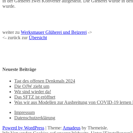
in der Gießerei zwei Konverter aufgestellt. Die Gießerei wurde in d
wurde.
weiter zu
Werksmauer Glüherei und Beizerei
->
<- zurück zur
Übersicht
Neueste Beiträge
Tag des offenen Denkmals 2024
Die OJW zieht um
Wir sind wieder da!
Das SFTZ ist eröffnet
Was wir aus Modellen zur Ausbreitung von COVID-19 lernen 
Impressum
Datenschutzerklärung
Powerd by WordPress
|
Theme:
Amadeus
by Themeisle.