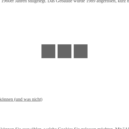
en 1960er Jahren stillgelegt. Das Gebäude wurde 1989 abgerissen, kurz
können (und was nicht)