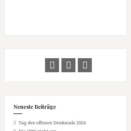
i
n
o
s
n
i
c
h
t
e
n
,
N
a
Neueste Beiträge
v
i
Tag des offenen Denkmals 2024