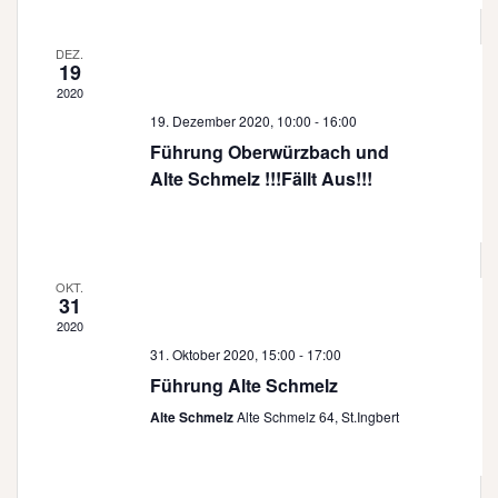
u
A
n
n
DEZ.
19
s
g
2020
i
e
19. Dezember 2020, 10:00
-
16:00
c
Führung Oberwürzbach und
n
h
Alte Schmelz !!!Fällt Aus!!!
S
t
e
u
n
c
-
OKT.
h
31
N
2020
a
e
31. Oktober 2020, 15:00
-
17:00
v
u
Führung Alte Schmelz
i
n
Alte Schmelz
Alte Schmelz 64, St.Ingbert
g
d
a
t
A