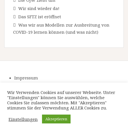
Die OJW zieht um
g
Wir sind wieder da!
a
Das SFTZ ist eröffnet
t
Was wir aus Modellen zur Ausbreitung von
i
COVID-19 lernen können (und was nicht)
o
n
Impressum
Datenschutzerklärung
Wir Verwenden Cookies auf unserer Webseite. Unter
"Einstellungen" können Sie auswählen, welche
Cookies Sie zulassen möchten. Mit "Akzeptieren"
stimmen Sie der Verwendung ALLER Cookies zu.
Einstellungen
Akzeptieren
Powerd by WordPress
|
Theme:
Amadeus
by Themeisle.