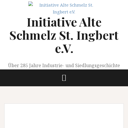
Springe
zum
Initiative Alte
Inhalt
Schmelz St. Ingbert
e.V.
Über 285 Jahre Industrie- und Siedlungsgeschichte