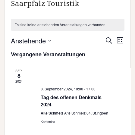
Saarpfalz Touristik
Es sind keine anstehenden Veranstaltungen vorhanden.
V
V
Anstehende
S
L
e
u
e
D
i
Vergangene Veranstaltungen
c
r
a
s
r
h
a
t
t
e
a
n
e
u
SEP.
8
s
n
m
2024
w
t
s
8. September 2024, 10:00
-
17:00
ä
a
Tag des offenen Denkmals
t
h
l
2024
l
a
t
Alte Schmelz
Alte Schmelz 64, St.Ingbert
e
u
l
n
Kostenlos
n
t
.
g