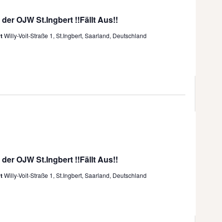
c
 der OJW St.Ingbert !!Fällt Aus!!
h
rt
Willy-Voit-Straße 1, St.Ingbert, Saarland, Deutschland
t
e
n
,
N
a
v
i
 der OJW St.Ingbert !!Fällt Aus!!
g
rt
Willy-Voit-Straße 1, St.Ingbert, Saarland, Deutschland
a
t