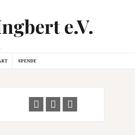
Ingbert e.V.
e
AKT
SPENDE