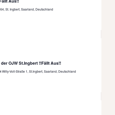
ällt Aus!!
e
c
64, St. Ingbert, Saarland, Deutschland
n
h
S
t
e
u
n
c
-
h
N
a
e
v
u
 der OJW St.Ingbert !!Fällt Aus!!
i
n
g
rt
Willy-Voit-Straße 1, St.Ingbert, Saarland, Deutschland
d
a
t
A
i
n
o
s
n
i