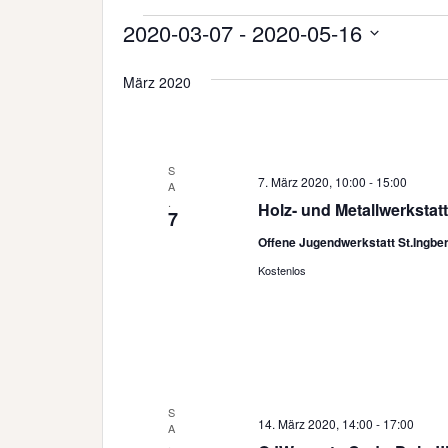
Veranstaltungen
2020-03-07
 - 
2020-05-16
D
März 2020
a
t
u
m
S
w
7. März 2020, 10:00
-
15:00
A
ä
.
Holz- und Metallwerkstat
7
h
Offene Jugendwerkstatt St.Ingbe
l
Kostenlos
e
n
.
S
14. März 2020, 14:00
-
17:00
A
.