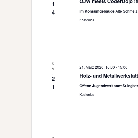
OJW meets CoderDojo !!F
1
4
im Konsumgebäude
Alte Schmelz 
Kostenlos
S
21. März 2020, 10:00
-
15:00
A
.
Holz- und Metallwerkstatt
2
1
Offene Jugendwerkstatt St.Ingbe
Kostenlos