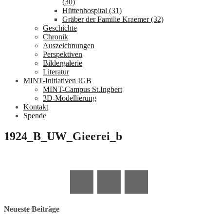
(30)
Hüttenhospital (31)
Gräber der Familie Kraemer (32)
Geschichte
Chronik
Auszeichnungen
Perspektiven
Bildergalerie
Literatur
MINT-Initiativen IGB
MINT-Campus St.Ingbert
3D-Modellierung
Kontakt
Spende
1924_B_UW_Gieerei_b
Neueste Beiträge