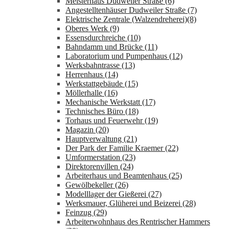
Meisterhaus Dudweiler Straße (6)
Angestelltenhäuser Dudweiler Straße (7)
Elektrische Zentrale (Walzendreherei)(8)
Oberes Werk (9)
Essensdurchreiche (10)
Bahndamm und Brücke (11)
Laboratorium und Pumpenhaus (12)
Werksbahntrasse (13)
Herrenhaus (14)
Werkstattgebäude (15)
Möllerhalle (16)
Mechanische Werkstatt (17)
Technisches Büro (18)
Torhaus und Feuerwehr (19)
Magazin (20)
Hauptverwaltung (21)
Der Park der Familie Kraemer (22)
Umformerstation (23)
Direktorenvillen (24)
Arbeiterhaus und Beamtenhaus (25)
Gewölbekeller (26)
Modelllager der Gießerei (27)
Werksmauer, Glüherei und Beizerei (28)
Feinzug (29)
Arbeiterwohnhaus des Rentrischer Hammers