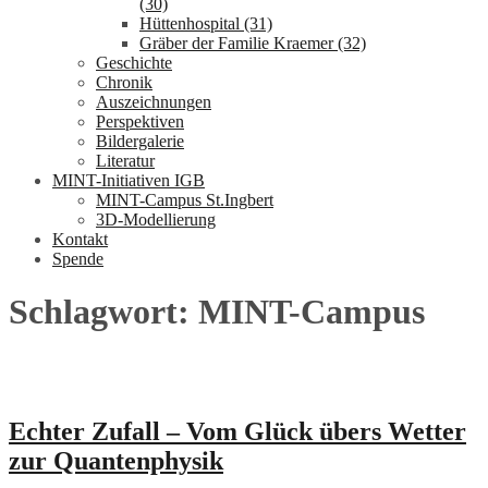
(30)
Hüttenhospital (31)
Gräber der Familie Kraemer (32)
Geschichte
Chronik
Auszeichnungen
Perspektiven
Bildergalerie
Literatur
MINT-Initiativen IGB
MINT-Campus St.Ingbert
3D-Modellierung
Kontakt
Spende
Schlagwort:
MINT-Campus
Echter Zufall – Vom Glück übers Wetter
zur Quantenphysik