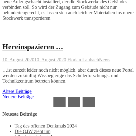
neue Aufzugschacht installiert, der die Stockwerke des Gebäudes
verbinden soll. So wird der Zugang zum Gebäude nicht nur
behindertengerecht, es lassen sich auch leichter Materialien ins obere
Stockwerk transportieren.
Hereinspazieren …
10. August 2020
10. August 2020
Florian Laubach
News
…ist zurzeit leider noch nicht möglich, aber durch dieses neue Portal
werden zukünftig Wissbegierige das Schülerforschungs- und
Technikzentrum betreten können.
Beitragsnavigation
Ältere Beiträge
Neuere Beiträge
Neueste Beiträge
Tag des offenen Denkmals 2024
Die OJW zieht um