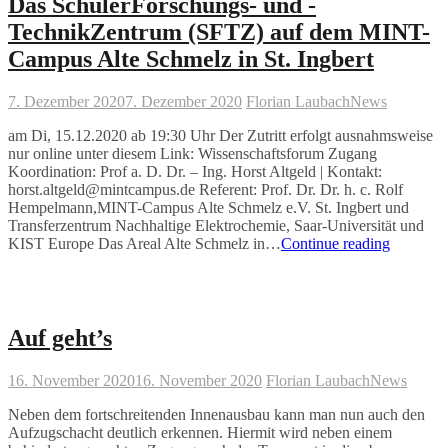
Das SchülerForschungs- und -
Irrationales
TechnikZentrum (SFTZ) auf dem MINT-
Campus Alte Schmelz in St. Ingbert
7. Dezember 2020
7. Dezember 2020
Florian Laubach
News
am Di, 15.12.2020 ab 19:30 Uhr Der Zutritt erfolgt ausnahmsweise
nur online unter diesem Link: Wissenschaftsforum Zugang
Koordination: Prof a. D. Dr. – Ing. Horst Altgeld | Kontakt:
horst.altgeld@mintcampus.de Referent: Prof. Dr. Dr. h. c. Rolf
Hempelmann,MINT-Campus Alte Schmelz e.V. St. Ingbert und
Transferzentrum Nachhaltige Elektrochemie, Saar-Universität und
Das
KIST Europe Das Areal Alte Schmelz in…
Continue reading
SchülerF
und
-
Technik
(SFTZ)
Auf geht’s
auf
dem
16. November 2020
16. November 2020
Florian Laubach
News
MINT-
Campus
Neben dem fortschreitenden Innenausbau kann man nun auch den
Alte
Aufzugschacht deutlich erkennen. Hiermit wird neben einem
Schmelz