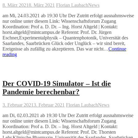
8. März 2021
8. März 2021
Florian Laubach
News
am Mi, 24.03.2021 ab 19:30 Uhr Der Zutritt erfolgt ausnahmsweise
nur online unter diesem Link: Wissenschaftsforum Zugang
Koordination: Prof a. D. Dr. – Ing. Horst Altgeld | Kontakt:
horst.altgeld@mintcampus.de Referent: Prof. Dr. Jürgen
Eschner,Experimentalphysik – Quantenphotonik, Universität des
Saarlandes, Saarbrücken Glück oder Unglück – wir sind bereit,
Ereignisse als zufällig zu akzeptieren. Das war nicht…
Continue
Echter
reading
Zufall
–
Vom
Glück
übers
Der COVID-19 Simulator – Ist die
Wetter
Pandemie berechenbar?
zur
Quantenphysik
3. Februar 2021
3. Februar 2021
Florian Laubach
News
am Di, 02.03.2021 ab 19:30 Uhr Der Zutritt erfolgt ausnahmsweise
nur online unter diesem Link: Wissenschaftsforum Zugang
Koordination: Prof a. D. Dr. – Ing. Horst Altgeld | Kontakt:
horst.altgeld@mintcampus.de Referent: Prof. Dr. Thorsten
Lehr,Klinische Pharmazie, Universität des Saarlandes, Saarbrücken