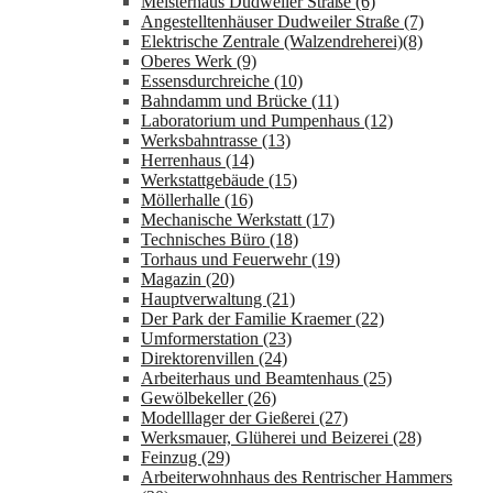
Meisterhaus Dudweiler Straße (6)
Angestelltenhäuser Dudweiler Straße (7)
Elektrische Zentrale (Walzendreherei)(8)
Oberes Werk (9)
Essensdurchreiche (10)
Bahndamm und Brücke (11)
Laboratorium und Pumpenhaus (12)
Werksbahntrasse (13)
Herrenhaus (14)
Werkstattgebäude (15)
Möllerhalle (16)
Mechanische Werkstatt (17)
Technisches Büro (18)
Torhaus und Feuerwehr (19)
Magazin (20)
Hauptverwaltung (21)
Der Park der Familie Kraemer (22)
Umformerstation (23)
Direktorenvillen (24)
Arbeiterhaus und Beamtenhaus (25)
Gewölbekeller (26)
Modelllager der Gießerei (27)
Werksmauer, Glüherei und Beizerei (28)
Feinzug (29)
Arbeiterwohnhaus des Rentrischer Hammers