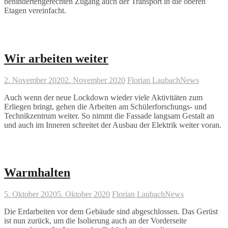
behindertengerechten Zugang auch der Transport in die oberen
in
Etagen vereinfacht.
St.
Ingbert
Wir arbeiten weiter
2. November 2020
2. November 2020
Florian Laubach
News
Auch wenn der neue Lockdown wieder viele Aktivitäten zum
Erliegen bringt, gehen die Arbeiten am Schülerforschungs- und
Technikzentrum weiter. So nimmt die Fassade langsam Gestalt an
und auch im Inneren schreitet der Ausbau der Elektrik weiter voran.
Warmhalten
5. Oktober 2020
5. Oktober 2020
Florian Laubach
News
Die Erdarbeiten vor dem Gebäude sind abgeschlossen. Das Gerüst
ist nun zurück, um die Isolierung auch an der Vorderseite