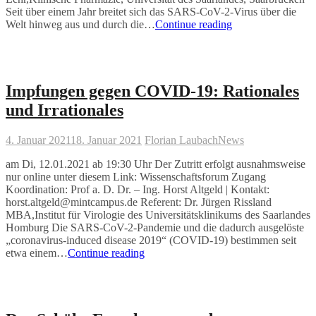
Seit über einem Jahr breitet sich das SARS-CoV-2-Virus über die
Der
Welt hinweg aus und durch die…
Continue reading
COVID-
19
Simulator
–
Ist
Impfungen gegen COVID-19: Rationales
die
und Irrationales
Pandemie
berechenbar?
4. Januar 2021
18. Januar 2021
Florian Laubach
News
am Di, 12.01.2021 ab 19:30 Uhr Der Zutritt erfolgt ausnahmsweise
nur online unter diesem Link: Wissenschaftsforum Zugang
Koordination: Prof a. D. Dr. – Ing. Horst Altgeld | Kontakt:
horst.altgeld@mintcampus.de Referent: Dr. Jürgen Rissland
MBA,Institut für Virologie des Universitätsklinikums des Saarlandes
Homburg Die SARS-CoV-2-Pandemie und die dadurch ausgelöste
„coronavirus-induced disease 2019“ (COVID-19) bestimmen seit
Impfungen
etwa einem…
Continue reading
gegen
COVID-
19:
Rationales
und