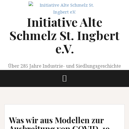
Springe
zum
Initiative Alte
Inhalt
Schmelz St. Ingbert
e.V.
Über 285 Jahre Industrie- und Siedlungsgeschichte
Was wir aus Modellen zur
Ausbreitung von COVID-19