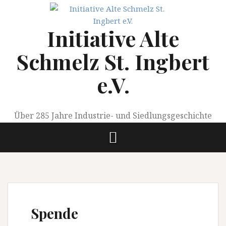
Springe
zum
Initiative Alte
Inhalt
Schmelz St. Ingbert
e.V.
Über 285 Jahre Industrie- und Siedlungsgeschichte
Spende