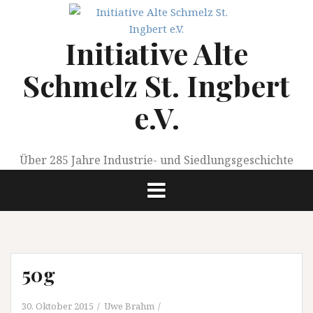
Springe
zum
Initiative Alte
Inhalt
Schmelz St. Ingbert
e.V.
Über 285 Jahre Industrie- und Siedlungsgeschichte
50g
30. Oktober 2015
Uwe Brahm