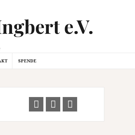
Ingbert e.V.
e
AKT
SPENDE