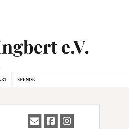
Ingbert e.V.
e
AKT
SPENDE