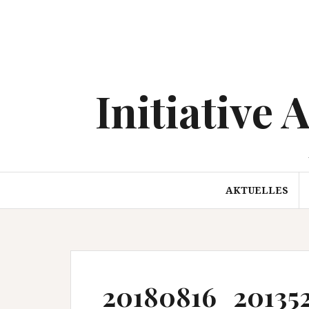
Springe
zum
Inhalt
Initiative 
AKTUELLES
20180816_201352