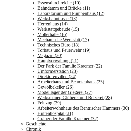
Essensdurchreiche (10)
Bahndamm und Brücke (11)
Laboratorium und Pumpenhaus (12)
Werksbahntrasse (13)
Herrenhaus (14)
Werkstattgebäude (15)
Möllerhalle (16)
Mechanische Werkstatt (17)
Technisches Büro (18)
Torhaus und Feuerwehr (19)
Magazin (20)
Hauptverwaltung (21)
Der Park der Familie Kraemer (22)
Umformerstation (23)
Direktorenvillen (24)
Arbeiterhaus und Beamtenhaus (25)
Gewölbekeller (26)
Modelllager der Gießerei (27)
Werksmauer, Glüherei und Beizerei (28)
Feinzug (29)
Arbeiterwohnhaus des Rentrischer Hammers (30)
Hüttenhospital (31)
Gräber der Familie Kraemer (32)
Geschichte
Chronik