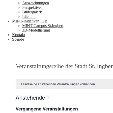
Auszeichnungen
Perspektiven
Bildergalerie
Literatur
MINT-Initiativen IGB
MINT-Campus St.Ingbert
3D-Modellierung
Kontakt
Spende
Veranstaltungsreihe der Stadt St. Ingber
Es sind keine anstehenden Veranstaltungen vorhanden.
Anstehende
Datum
Vergangene Veranstaltungen
wählen.