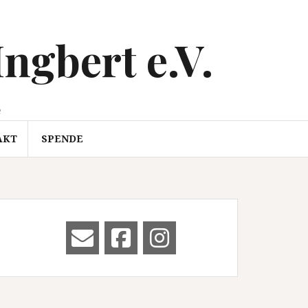
Ingbert e.V.
e
AKT
SPENDE