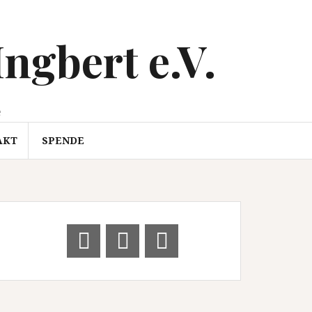
Ingbert e.V.
e
AKT
SPENDE