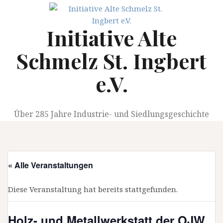
Springe
zum
Initiative Alte
Inhalt
Schmelz St. Ingbert
e.V.
Über 285 Jahre Industrie- und Siedlungsgeschichte
« Alle Veranstaltungen
Diese Veranstaltung hat bereits stattgefunden.
Holz- und Metallwerkstatt der OJW