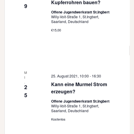
Kupferrohren bauen?
s
9
n
Offene Jugendwerkstatt St.Ingbert
i
Willy-Voit-Straße 1, St.Ingbert,
Saarland, Deutschland
c
€15,00
h
t
e
n
,
M
25. August 2021, 10:00
-
16:30
I
N
.
Kann eine Murmel Strom
2
erzeugen?
a
5
Offene Jugendwerkstatt St.Ingbert
v
Willy-Voit-Straße 1, St.Ingbert,
Saarland, Deutschland
i
Kostenlos
g