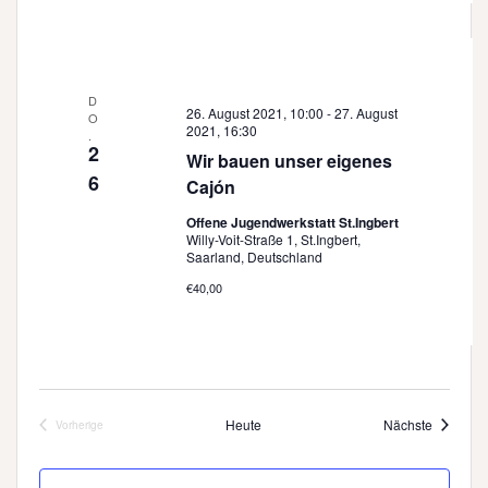
a
t
i
o
D
26. August 2021, 10:00
-
27. August
O
2021, 16:30
n
.
2
Wir bauen unser eigenes
6
Cajón
Offene Jugendwerkstatt St.Ingbert
Willy-Voit-Straße 1, St.Ingbert,
Saarland, Deutschland
€40,00
Veransta
Heute
Nächste
Vorherige
Veranstaltungen