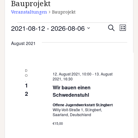
Bauprojekt
Veranstaltungen
Bauprojekt
Veranstaltungen
V
V
2021-08-12
 - 
2026-08-06
S
L
e
u
e
D
i
c
r
August 2021
a
s
r
h
a
t
t
e
a
n
e
u
s
n
m
D
w
t
12. August 2021, 10:00
-
13. August
O
s
2021, 16:30
ä
.
a
1
t
Wir bauen einen
h
l
2
Schwedenstuhl
l
a
t
e
Offene Jugendwerkstatt St.Ingbert
u
l
Willy-Voit-Straße 1, St.Ingbert,
n
n
Saarland, Deutschland
t
.
g
€15,00
u
A