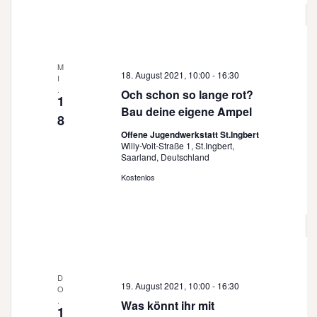
n
n
s
g
i
e
c
n
M
h
18. August 2021, 10:00
-
16:30
I
.
S
t
Och schon so lange rot?
1
e
Bau deine eigene Ampel
u
8
n
Offene Jugendwerkstatt St.Ingbert
c
-
Willy-Voit-Straße 1, St.Ingbert,
Saarland, Deutschland
h
N
Kostenlos
a
e
v
u
i
n
g
d
a
t
A
D
19. August 2021, 10:00
-
16:30
O
i
n
.
Was könnt ihr mit
1
o