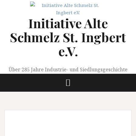
Springe
zum
Initiative Alte
Inhalt
Schmelz St. Ingbert
e.V.
Über 285 Jahre Industrie- und Siedlungsgeschichte