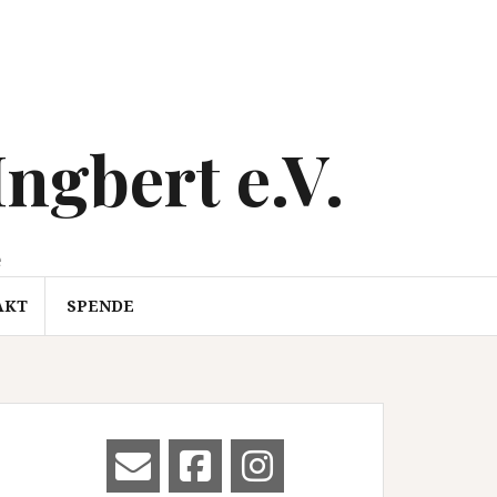
Ingbert e.V.
e
AKT
SPENDE