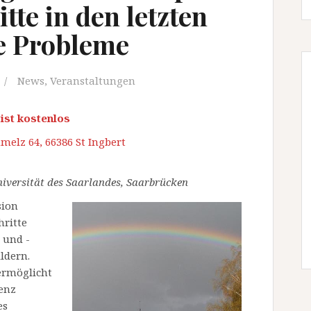
tte in den letzten
e Probleme
News
,
Veranstaltungen
t ist kostenlos
lz 64, 66386 St Ingbert
niversität des Saarlandes, Saarbrücken
sion
hritte
n und -
ldern.
ermöglicht
enz
es