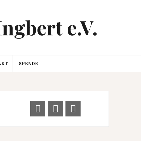
Ingbert e.V.
e
AKT
SPENDE