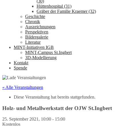
(30)
Hüttenhospital (31)
Gräber der Familie Kraemer (32)
Geschichte
Chronik
Auszeichnungen
Perspektiven
Bildergalerie
Literatur
MINT-Initiativen IGB
MINT-Campus St.Ingbert
3D-Modellierung
Kontakt
Spende
« Alle Veranstaltungen
Diese Veranstaltung hat bereits stattgefunden.
Holz- und Metallwerkstatt der OJW St.Ingbert
25. September 2021, 10:00
-
15:00
Kostenlos