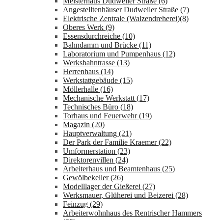
Meisterhaus Dudweiler Straße (6)
Angestelltenhäuser Dudweiler Straße (7)
Elektrische Zentrale (Walzendreherei)(8)
Oberes Werk (9)
Essensdurchreiche (10)
Bahndamm und Brücke (11)
Laboratorium und Pumpenhaus (12)
Werksbahntrasse (13)
Herrenhaus (14)
Werkstattgebäude (15)
Möllerhalle (16)
Mechanische Werkstatt (17)
Technisches Büro (18)
Torhaus und Feuerwehr (19)
Magazin (20)
Hauptverwaltung (21)
Der Park der Familie Kraemer (22)
Umformerstation (23)
Direktorenvillen (24)
Arbeiterhaus und Beamtenhaus (25)
Gewölbekeller (26)
Modelllager der Gießerei (27)
Werksmauer, Glüherei und Beizerei (28)
Feinzug (29)
Arbeiterwohnhaus des Rentrischer Hammers