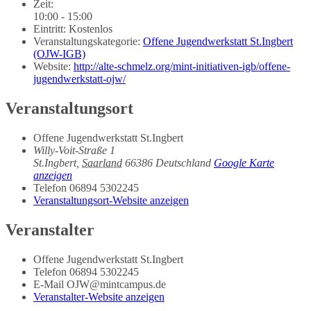
Zeit:
10:00 - 15:00
Eintritt:
Kostenlos
Veranstaltungskategorie:
Offene Jugendwerkstatt St.Ingbert
(OJW-IGB)
Website:
http://alte-schmelz.org/mint-initiativen-igb/offene-
jugendwerkstatt-ojw/
Veranstaltungsort
Offene Jugendwerkstatt St.Ingbert
Willy-Voit-Straße 1
St.Ingbert
,
Saarland
66386
Deutschland
Google Karte
anzeigen
Telefon
06894 5302245
Veranstaltungsort-Website anzeigen
Veranstalter
Offene Jugendwerkstatt St.Ingbert
Telefon
06894 5302245
E-Mail
OJW@mintcampus.de
Veranstalter-Website anzeigen