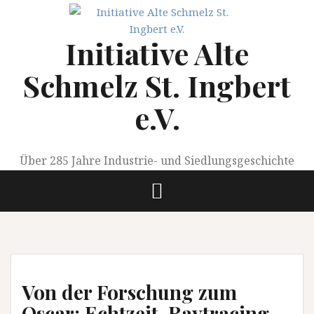
Springe
zum
Initiative Alte
Inhalt
Schmelz St. Ingbert
e.V.
Über 285 Jahre Industrie- und Siedlungsgeschichte
Von der Forschung zum
Oscar: Echtzeit-Raytracing